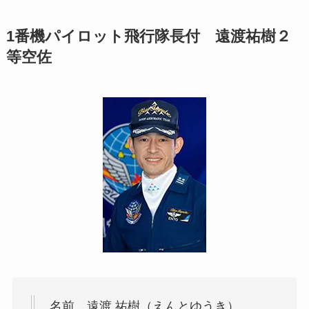
1番機パイロット飛行隊長付 遠渡祐樹２
等空佐
名前 遠渡 祐樹（えんとゆうき）