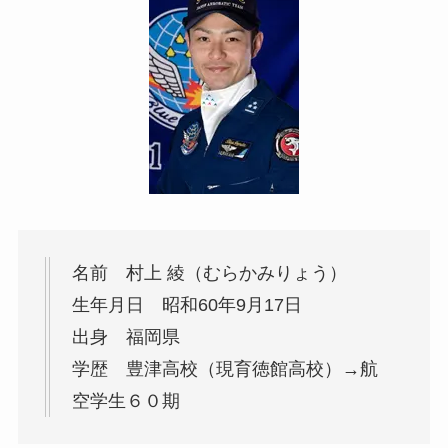
名前 村上 綾（むらかみりょう）
生年月日 昭和60年9月17日
出身 福岡県
学歴 豊津高校（現育徳館高校）→航
空学生６０期