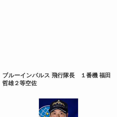
ブルーインパルス 飛行隊長 １番機 福田
哲雄２等空佐