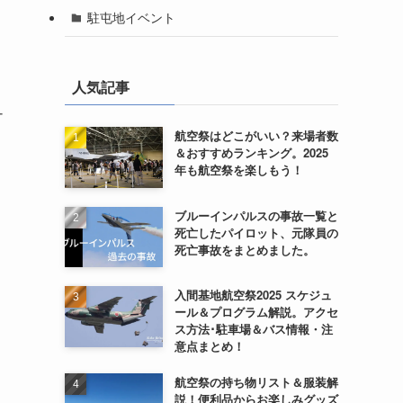
駐屯地イベント
人気記事
ナ
航空祭はどこがいい？来場者数
＆おすすめランキング。2025
年も航空祭を楽しもう！
ブルーインパルスの事故一覧と
死亡したパイロット、元隊員の
死亡事故をまとめました。
入間基地航空祭2025 スケジュ
ール＆プログラム解説。アクセ
ス方法･駐車場＆バス情報・注
意点まとめ！
航空祭の持ち物リスト＆服装解
説！便利品からお楽しみグッズ