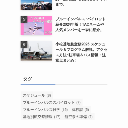
まで。
ブルーインパルス･パイロット
紹介2024年版！TACネームや
人気メンバーを一挙に紹介。
小松基地航空祭2025 スケジュ
ール＆プログラム解説。アクセ
ス方法･駐車場＆バス情報・注
意点まとめ！
タグ
スケジュール
(8)
ブルーインパルスのパイロット
(7)
ブルーインパルス雑学
(15)
体験談
(5)
基地別航空祭情報
(17)
航空祭の準備
(7)