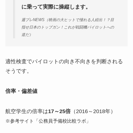
に乗って実際に操縦します。
週プレNEWS（映画の大ヒットで憧れる人続出！？目
指せ日本のトップガン！これが戦闘機パイロットへの
道だ）
適性検査でパイロットの向き不向きを判断される
そうです。
倍率・偏差値
航空学生の倍率は
17～25倍
（2016～2018年）
※参考サイト「公務員予備校比較ラボ」