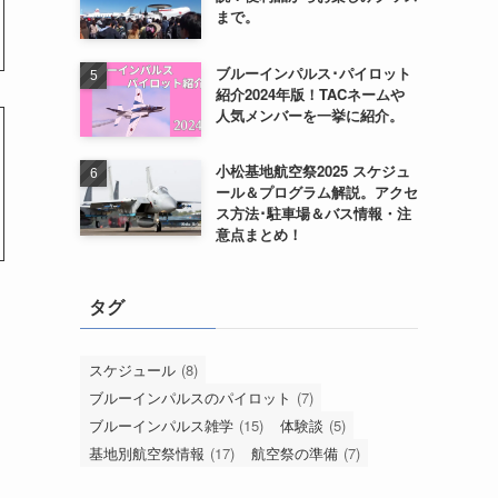
まで。
ブルーインパルス･パイロット
紹介2024年版！TACネームや
人気メンバーを一挙に紹介。
小松基地航空祭2025 スケジュ
ール＆プログラム解説。アクセ
ス方法･駐車場＆バス情報・注
意点まとめ！
タグ
スケジュール
(8)
ブルーインパルスのパイロット
(7)
ブルーインパルス雑学
(15)
体験談
(5)
基地別航空祭情報
(17)
航空祭の準備
(7)