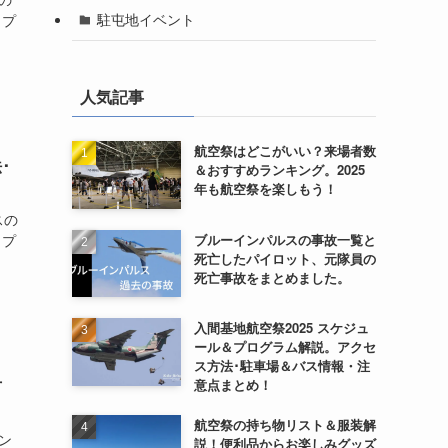
駐屯地イベント
＆プ
人気記事
航空祭はどこがいい？来場者数
･
＆おすすめランキング。2025
年も航空祭を楽しもう！
スの
ブルーインパルスの事故一覧と
＆プ
死亡したパイロット、元隊員の
死亡事故をまとめました。
入間基地航空祭2025 スケジュ
ール＆プログラム解説。アクセ
ス方法･駐車場＆バス情報・注
方
意点まとめ！
航空祭の持ち物リスト＆服装解
ン
説！便利品からお楽しみグッズ