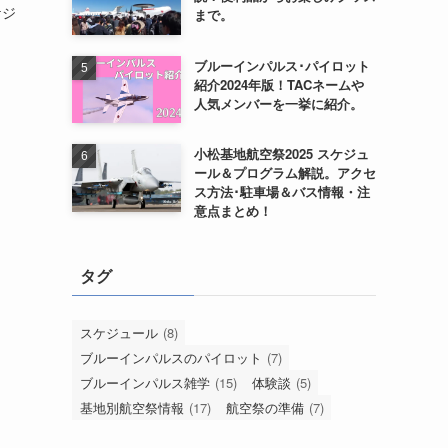
ケジ
まで。
ブルーインパルス･パイロット
紹介2024年版！TACネームや
人気メンバーを一挙に紹介。
小松基地航空祭2025 スケジュ
ール＆プログラム解説。アクセ
ス方法･駐車場＆バス情報・注
意点まとめ！
タグ
スケジュール
(8)
ブルーインパルスのパイロット
(7)
ブルーインパルス雑学
(15)
体験談
(5)
基地別航空祭情報
(17)
航空祭の準備
(7)