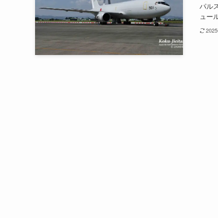
パル
ュール
202