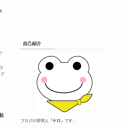
し
＆
自己紹介
･
ラ
ログ
駐
ブログの管理人
「ケロ」
です。