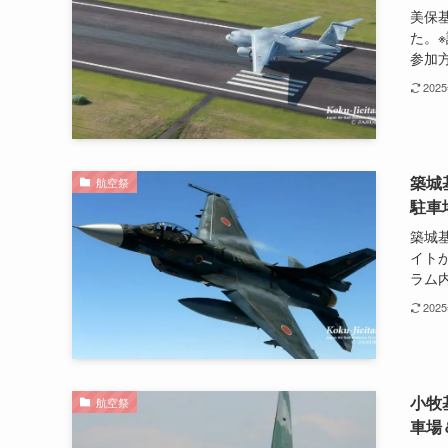
美保
た。※
参加方
202
築城
航空祭
駐車
築城基
イト
ラム内
202
小牧
航空祭
車場