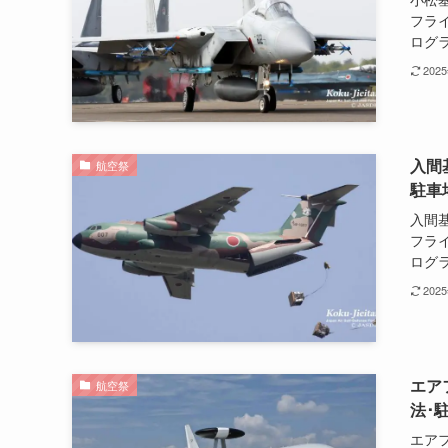
フラ
ログラ
202
入間
航空祭
駐車
入間
フラ
ログラ
202
エア
航空祭
法･
エアフ