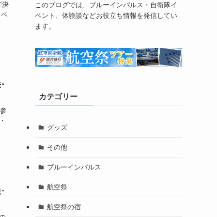
催決
このブログでは、ブルーインパルス・自衛隊イ
イベ
ベント、体験談などお役立ち情報を発信してい
ます。
･
カテゴリー
＆参
・
グッズ
その他
ブルーインパルス
航空祭
･
航空祭の宿
の